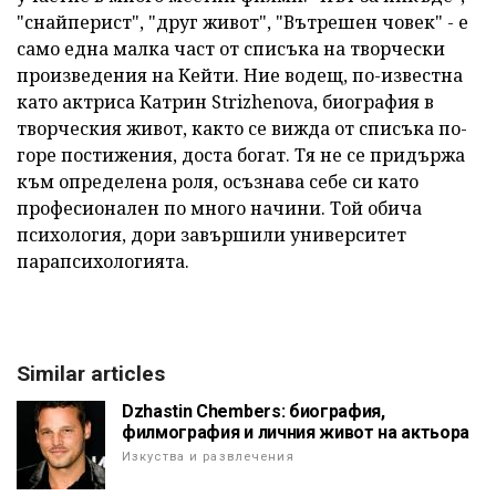
"снайперист", "друг живот", "Вътрешен човек" - е
само една малка част от списъка на творчески
произведения на Кейти. Ние водещ, по-известна
като актриса Катрин Strizhenova, биография в
творческия живот, както се вижда от списъка по-
горе постижения, доста богат. Тя не се придържа
към определена роля, осъзнава себе си като
професионален по много начини. Той обича
психология, дори завършили университет
парапсихологията.
Similar articles
Dzhastin Chembers: биография,
филмография и личния живот на актьора
Изкуства и развлечения