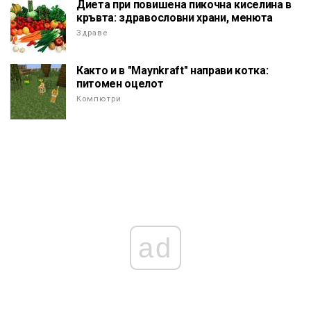
Диета при повишена пикочна киселина в
кръвта: здравословни храни, менюта
Здраве
Както и в "Maynkraft" направи котка:
питомен оцелот
Компютри
ad