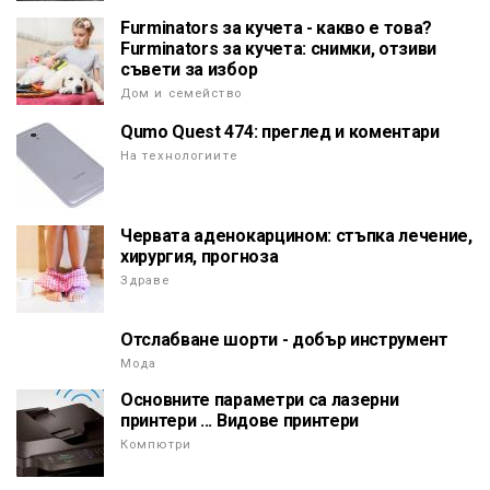
Furminators за кучета - какво е това?
Furminators за кучета: снимки, отзиви
съвети за избор
Дом и семейство
Qumo Quest 474: преглед и коментари
На технологиите
Червата аденокарцином: стъпка лечение,
хирургия, прогноза
Здраве
Отслабване шорти - добър инструмент
Мода
Основните параметри са лазерни
принтери ... Видове принтери
Компютри