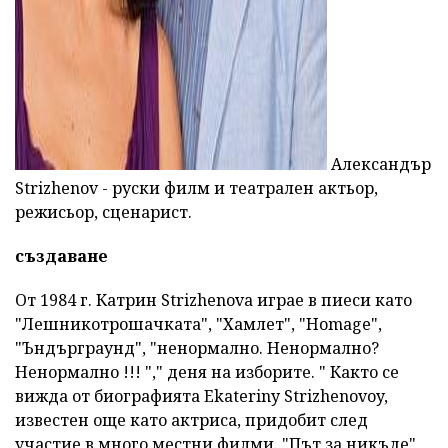
Александър
Strizhenov - руски филм и театрален актьор,
режисьор, сценарист.
създаване
От 1984 г. Катрин Strizhenova играе в пиеси като
"Лешникотрошачката", "Хамлет", "Homage",
"Ъндърграунд", "ненормално. Ненормално?
Ненормално !!! "," деня на изборите. " Както се
вижда от биографията Ekateriny Strizhenovoy,
известен още като актриса, придобит след
участие в много местни филми. "Път за никъде",