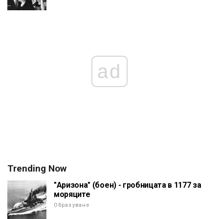
ad
Trending Now
"Аризона" (боен) - гробницата в 1177 за
моряците
Образуване