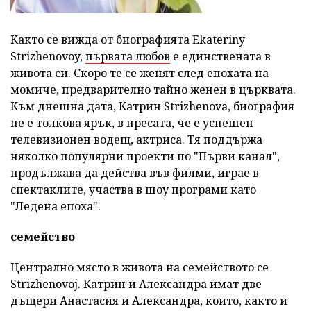
Както се вижда от биографията Ekateriny
Strizhenovoy,
първата любов
е единствената в
живота си. Скоро те се женят след епохата на
момиче, предварително тайно женен в църквата.
Към днешна дата, Катрин Strizhenova, биография
не е толкова ярък, в пресата, че е успешен
телевизионен водещ, актриса. Тя поддържа
няколко популярни проекти по "Първи канал",
продължава да действа във филми, играе в
спектаклите, участва в шоу програми като
"Ледена епоха".
семейство
Централно място в живота на семейството се
Strizhenovoj. Катрин и Александра имат две
дъщери Анастасия и Александра, които, както и