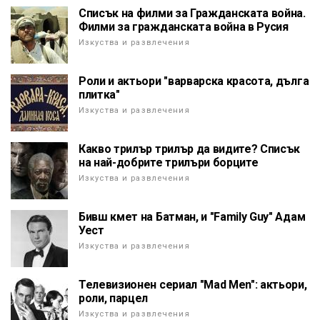
Списък на филми за Гражданската война.
Филми за гражданската война в Русия
Изкуства и развлечения
Роли и актьори "варварска красота, дълга
плитка"
Изкуства и развлечения
Какво трилър трилър да видите? Списък
на най-добрите трилъри борците
Изкуства и развлечения
Бивш кмет на Батман, и "Family Guy" Адам
Уест
Изкуства и развлечения
Телевизионен сериал "Mad Men": актьори,
роли, парцел
Изкуства и развлечения