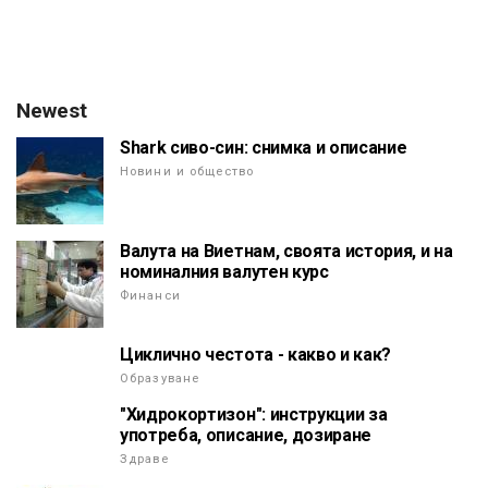
Newest
Shark сиво-син: снимка и описание
Новини и общество
Валута на Виетнам, своята история, и на
номиналния валутен курс
Финанси
Циклично честота - какво и как?
Образуване
"Хидрокортизон": инструкции за
употреба, описание, дозиране
Здраве