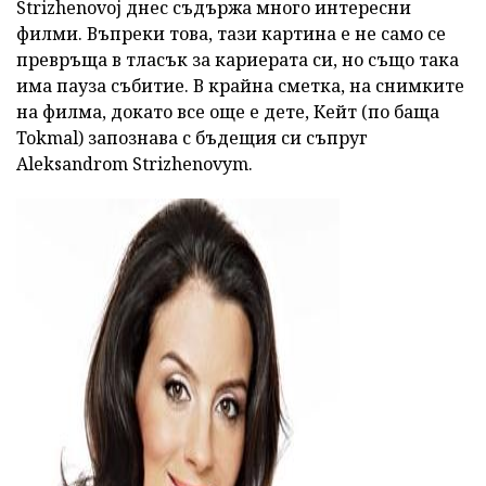
Strizhenovoj днес съдържа много интересни
филми. Въпреки това, тази картина е не само се
превръща в тласък за кариерата си, но също така
има пауза събитие. В крайна сметка, на снимките
на филма, докато все още е дете, Кейт (по баща
Tokmal) запознава с бъдещия си съпруг
Aleksandrom Strizhenovym.