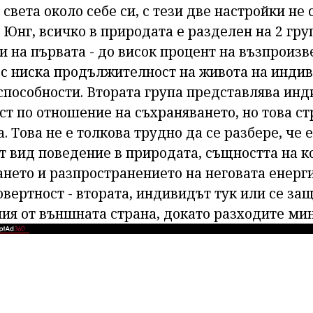
света около себе си, с тези две настройки не 
 Юнг, всичко в природата е разделен на 2 гру
 на първата - до висок процент на възпроизв
 с ниска продължителност на живота на индив
способности. Втората група представлява инд
т по отношение на съхраняването, но това ст
. Това не е толкова трудно да се разбере, че
ят вид поведение в природата, същността на к
нето и разпространението на неговата енерги
овертност - втората, индивидът тук или се з
ния от външната страна, докато разходите ми