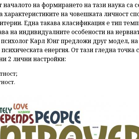
 началото на формирането на тази наука са с
а характеристиките на човешката личност сп
итерии. Една такава класификация е тип тем
ава на индивидуалните особености на нервнат
психолог Карл Юнг предложи друг модел, на 
психическата енергия. От тази гледна точка 
и 2 лични настройки:
тност;
ност.