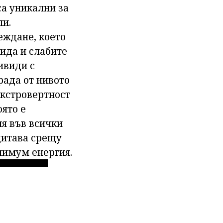
са уникални за
пи.
еждане, което
ида и слабите
ивиди с
рада от нивото
 екстровертност
оято е
я във всички
ащитава срещу
нимум енергия.