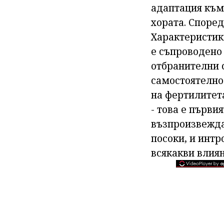
адаптация към 
хората. Според
Характеристики
е съпроводено
отбранителни 
самостоятелнос
на фертилитета
- това е първи
възпроизвежда
посоки, и интр
всякакви влия