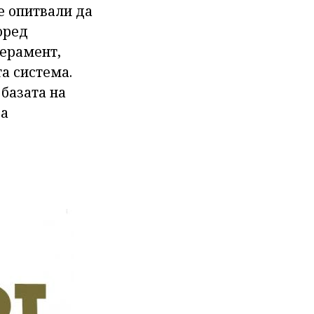
е опитвали да
оред
перамент,
а система.
базата на
са