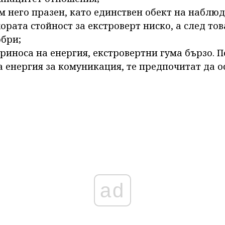
м него празен, като единствен обект на наблюд
хората стойност за екстроверт ниско, а след тов
обри;
риноса на енергия, екстровертни гума бързо. 
а енергия за комуникация, те предпочитат да о
ad