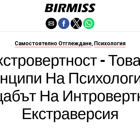
Самостоятелно Отглеждане
Психология
,
стровертност - Това 
нципи На Психологи
абът На Интровертн
Екстраверсия