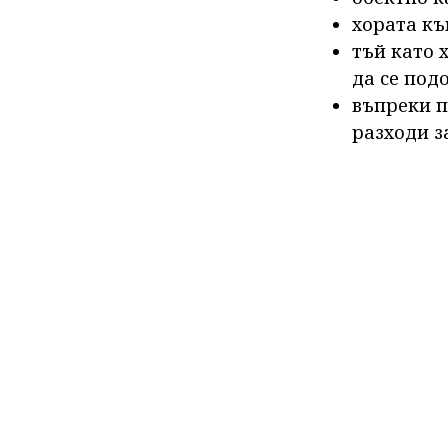
хората къ
тъй като 
да се под
въпреки п
разходи з