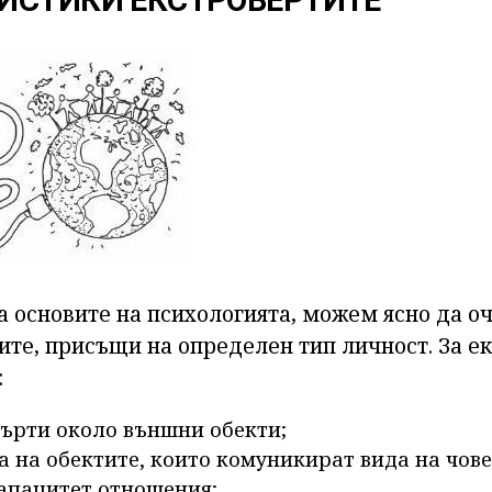
ИСТИКИ ЕКСТРОВЕРТИТЕ
а основите на психологията, можем ясно да о
ите, присъщи на определен тип личност. За е
:
върти около външни обекти;
а на обектите, които комуникират вида на чове
апацитет отношения;