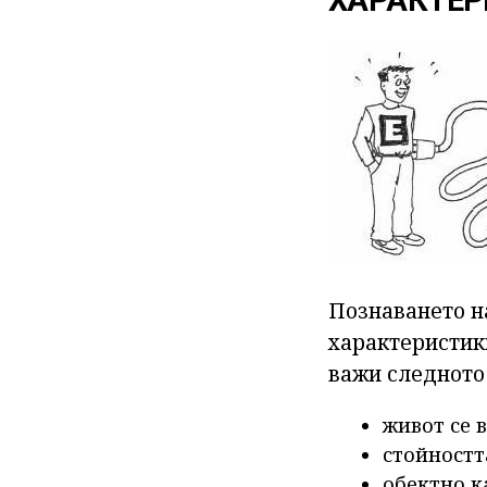
ХАРАКТЕР
Познаването н
характеристик
важи следното
живот се 
стойностт
обектно к