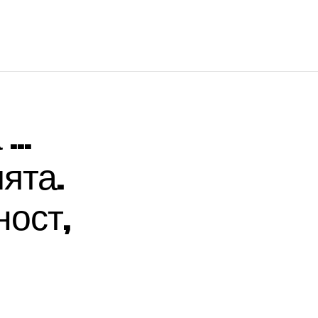
...
ята.
ост,