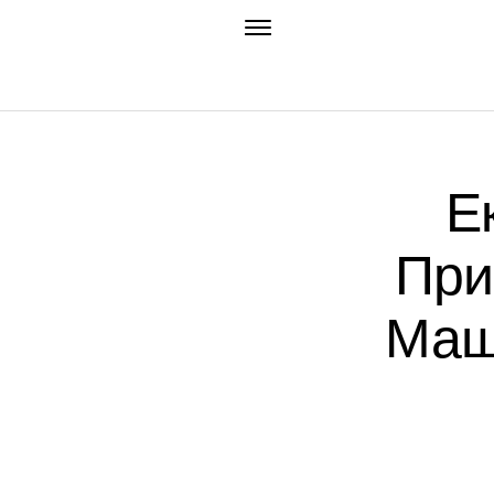
Ек
При
Мащ