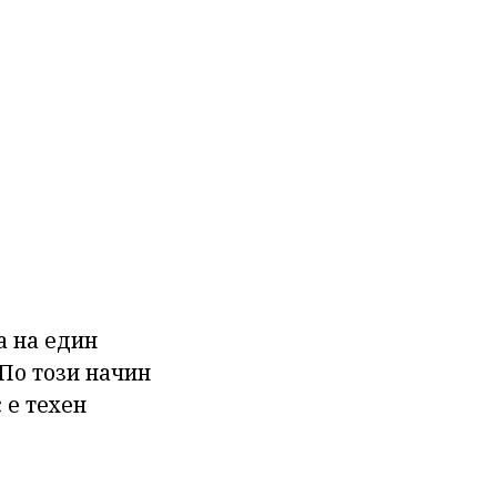
а на един
 По този начин
 е техен