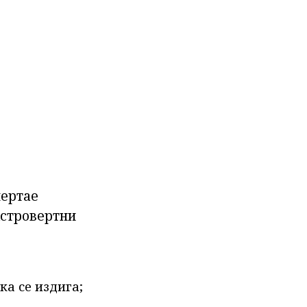
чертае
кстровертни
ка се издига;