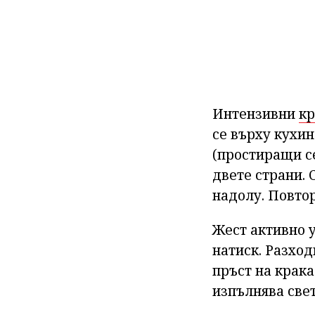
Интензивни
кр
се върху кухин
(простиращи се
двете страни. 
надолу. Повтор
Жест активно 
натиск. Разход
пръст на крака
изпълнява све