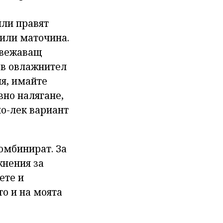
или правят
 или маточина.
свежаващ
ъв овлажнител
ля, имайте
вно налягане,
по-лек вариант
омбинират. За
жнения за
ете и
о и на моята