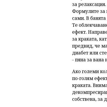
за релаксация.
Формулите за п
сами. В банята
Те облекчаван
ефект. Направ
за краката, ка
предвид, че ма
диабет или сте
- пяна за вана
Ако големи кол
по-голям ефек
краката. Внима
декомпресиране
собствена, за 