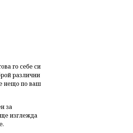
ова го себе си
 брой различни
ме нещо по ваш
ен за
я ще изглежда
е.