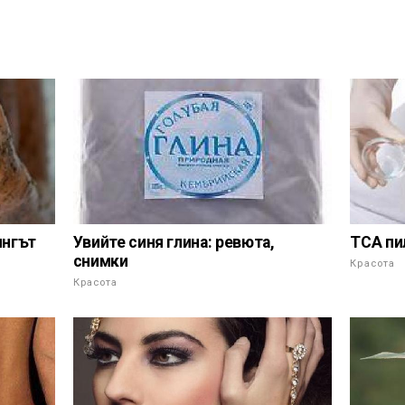
Увийте синя глина: ревюта,
ингът
TCA пи
снимки
Красота
Красота