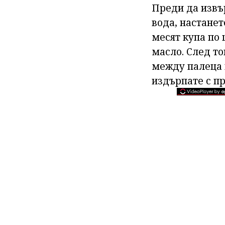
Преди да извъ
вода, настанет
месят купа по
масло. След то
между палеца 
издърпате с пр