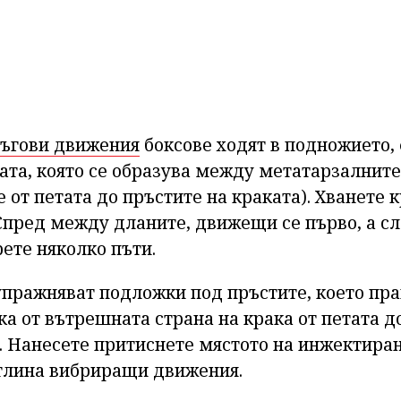
ъгови движения
боксове ходят в подножието,
ата, която се образува между метатарзалните
 от петата до пръстите на краката). Хванете к
Спред между дланите, движещи се първо, а сл
ете няколко пъти.
упражняват подложки под пръстите, което пра
ка от вътрешната страна на крака от петата д
. Нанесете притиснете мястото на инжектиран
тлина вибриращи движения.