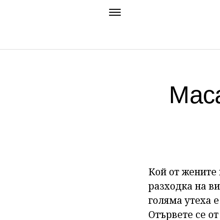
Маса
Кой от жените 
разходка на ви
голяма утеха е
Отървете се о