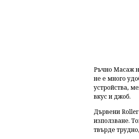
Ръчно Масаж на
не е много удо
устройства, м
вкус и джоб.
Дървени Roller
използване. То
твърде трудно