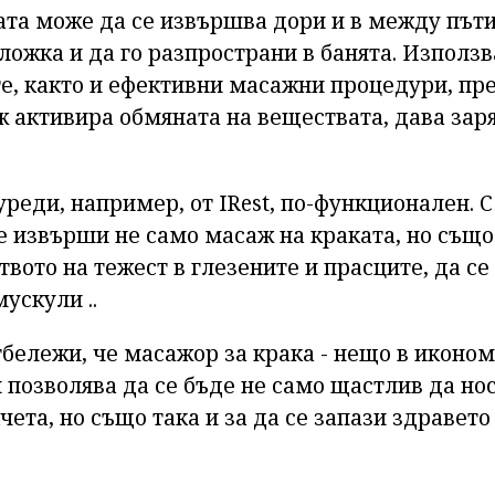
ата може да се извършва дори и в между пъти
ожка и да го разпространи в банята. Използв
те, както и ефективни масажни процедури, пр
ж активира обмяната на веществата, дава зар
реди, например, от IRest, по-функционален. 
 извърши не само масаж на краката, но също 
вото на тежест в глезените и прасците, да се
ускули ..
тбележи, че масажор за крака - нещо в иконом
я позволява да се бъде не само щастлив да н
кчета, но също така и за да се запази здравето