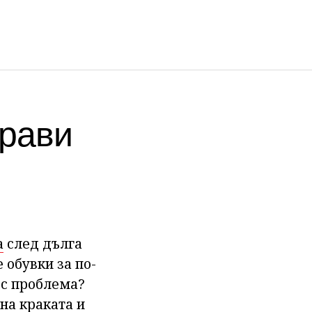
драви
а
след дълга
 обувки за по-
и с проблема?
на краката и