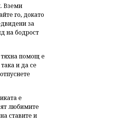
. Вземи
айте го, докато
едвидени за
яд на бодрост
С тяхна помощ е
така и да се
 отпуснете
иката е
осят любимите
 на ставите и