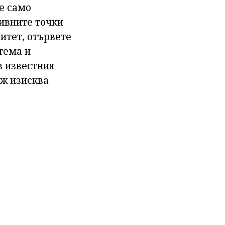
не само
ивните точки
итет, отървете
тема и
в известния
аж изисква