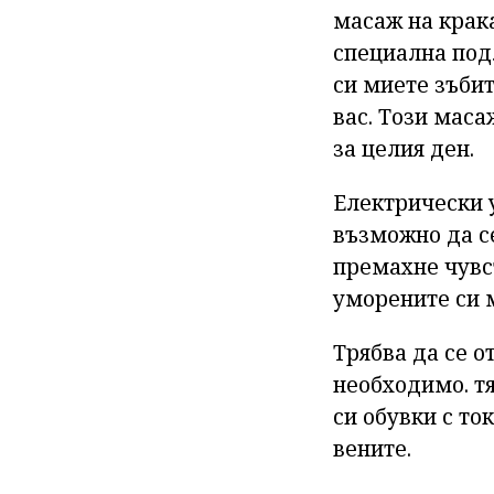
масаж на крак
специална подл
си миете зъби
вас. Този маса
за целия ден.
Електрически у
възможно да се
премахне чувст
уморените си м
Трябва да се о
необходимо. т
си обувки с то
вените.