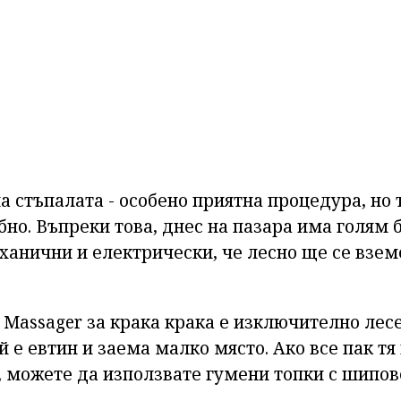
 стъпалата - особено приятна процедура, но т
бно. Въпреки това, днес на пазара има голям
еханични и електрически, че лесно ще се взе
 Massager за крака крака е изключително лес
й е евтин и заема малко място. Ако все пак т
, можете да използвате гумени топки с шипов