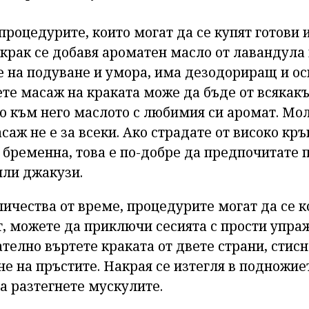
роцедурите, които могат да се купят готови 
 крак се добавя ароматен масло от лавандула
е на подуване и умора, има дезодориращ и о
ете масаж на краката може да бъде от всякак
то към него маслото с любимия си аромат. Мо
саж не е за всеки. Ако страдате от високо кръ
 бременна, това е по-добре да предпочитате 
 или джакузи.
ичества от време, процедурите могат да се к
т, можете да приключи сесията с прости упра
телно въртете краката от двете страни, стисн
 на пръстите. Накрая се изтегля в подножиет
да разтегнете мускулите.