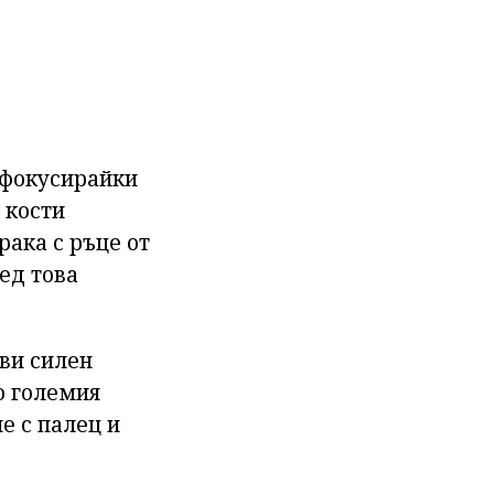
 фокусирайки
 кости
рака с ръце от
ед това
ви силен
о големия
е с палец и