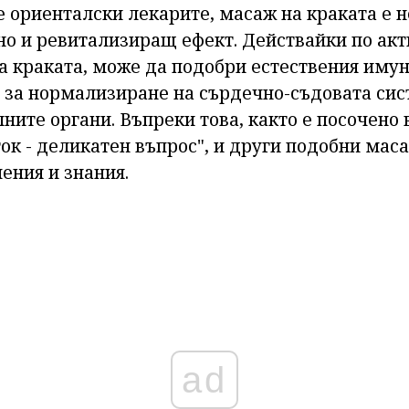
е ориенталски лекарите, масаж на краката е 
но и ревитализиращ ефект. Действайки по акт
а краката, може да подобри естествения имун
, за нормализиране на сърдечно-съдовата сис
ите органи. Въпреки това, както е посочено 
ок - деликатен въпрос", и други подобни мас
ения и знания.
ad