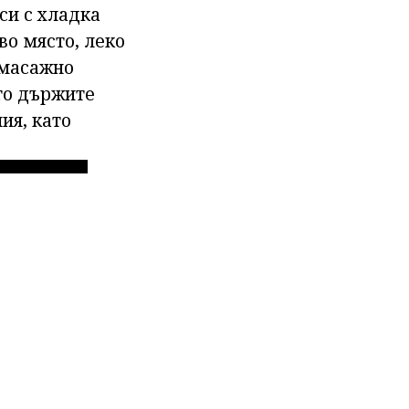
си с хладка
во място, леко
 масажно
го държите
ия, като