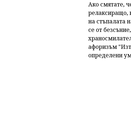
Ако смятате, ч
релаксиращо, 
на стъпалата н
се от безсъние
храносмилателн
афоризъм "Изт
определени ум